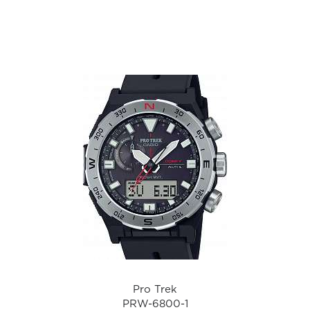
а
Pro Trek
PRW-6800-1
i
Pro Trek
PRW-6800-1