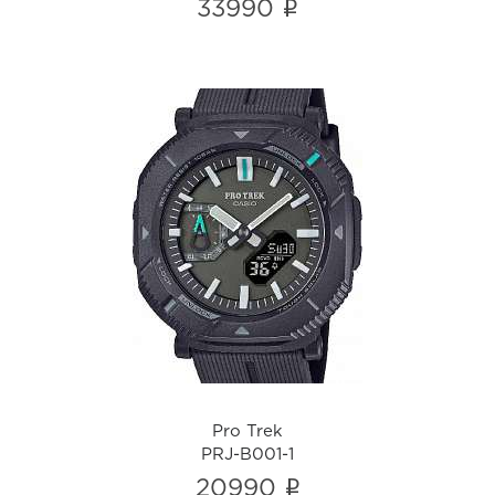
i
33990
Pro Trek
PRJ-B001-1
i
Pro Trek
PRJ-B001-1
i
20990