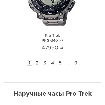
i
Pro Trek
PRG-340T-7
i
47990
1
2
3
4
5
...
9
Наручные часы Pro Trek