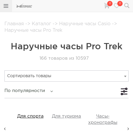
0
0
Главная
->
Каталог
->
Наручные часы Casio
->
Наручные часы Pro Trek
Наручные часы Pro Trek
166
товаров из 10597
Сортировать товары
По популярности
iss
Для спорта
Для туризма
Часы-
Прот
y,
хронографы
ые,