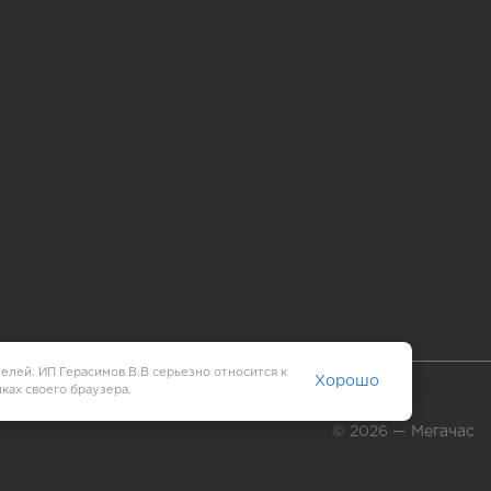
елей. ИП Герасимов В.В серьезно относится к
Хорошо
ках своего браузера.
© 2026 — Мегачас