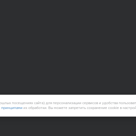
ошлых посещениях сайта) для персонализации сервисов и удобства пользоват
и принципами
их обработки. Вы можете запретить сохранение cookie в настрой