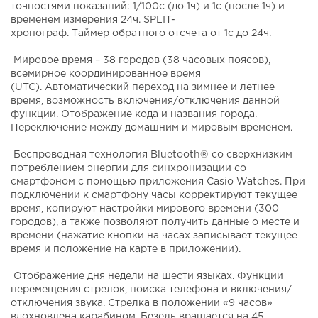
точностями показаний: 1/100с (до 1ч) и 1с (после 1ч) и
временем измерения 24ч. SPLIT-
хронограф. Таймер обратного отсчета от 1с до 24ч.
Мировое время – 38 городов (38 часовых поясов),
всемирное координированное время
(UTC). Автоматический переход на зимнее и летнее
время, возможность включения/отключения данной
функции. Отображение кода и названия города.
Переключение между домашним и мировым временем.
Беспроводная технология Bluetooth® со сверхнизким
потреблением энергии для синхронизации со
смартфоном с помощью приложения Casio Watches. При
подключении к смартфону часы корректируют текущее
время, копируют настройки мирового времени (300
городов), а также позволяют получить данные о месте и
времени (нажатие кнопки на часах записывает текущее
время и положение на карте в приложении).
Отображение дня недели на шести языках. Функции
перемещения стрелок, поиска телефона и включения/
отключения звука. Стрелка в положении «9 часов»
вдохновлена карабином. Безель вращается на 45