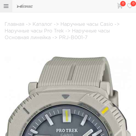
0
0
Главная
->
Каталог
->
Наручные часы Casio
->
Наручные часы Pro Trek
->
Наручные часы
Основная линейка
->
PRJ-B001-7