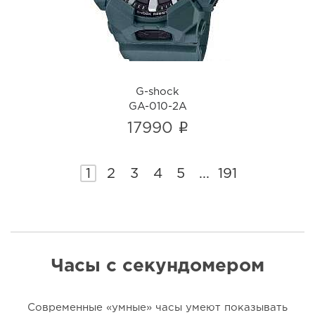
G-shock
GA-010-2A
i
17990
1
2
3
4
5
...
191
Часы с секундомером
Современные «умные» часы умеют показывать