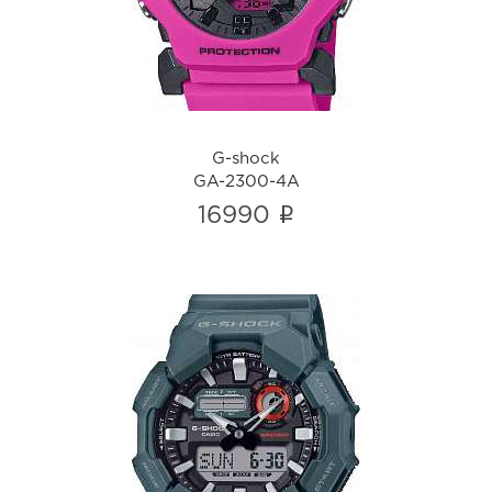
i
G-shock
GA-2300-4A
i
16990
G-shock
GA-010-2A
i