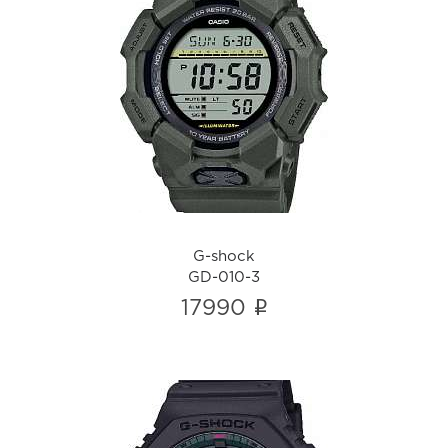
G-shock
GD-010-3
i
G-shock
GD-010-3
i
17990