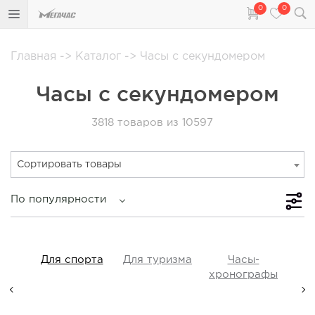
0
0
Главная
->
Каталог
->
Часы с секундомером
Часы с секундомером
3818
товаров из 10597
Сортировать товары
По популярности
iss
Для спорта
Для туризма
Часы-
Прот
y,
хронографы
ые,
а