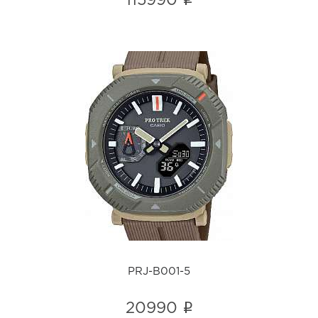
i
115990
PRJ-B001-5
i
PRJ-B001-5
i
20990