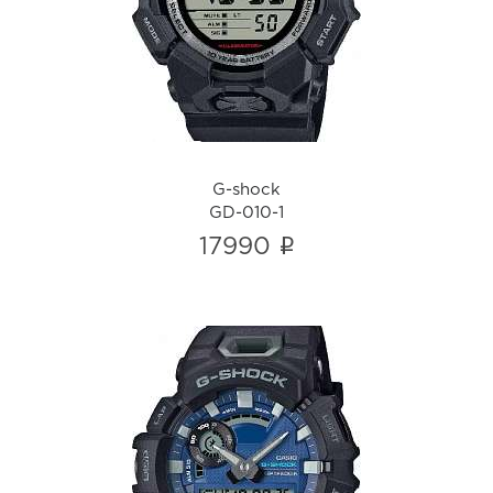
GD-010-1
i
G-shock
GD-010-1
i
17990
G-shock
GBA-900CB-1A