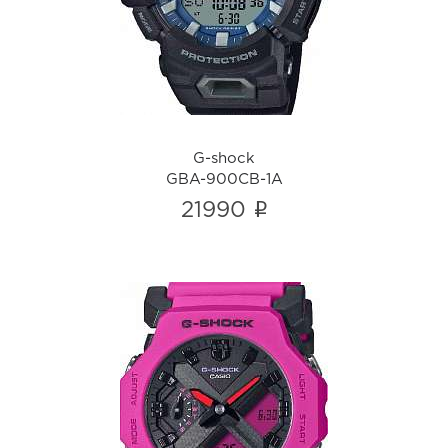
i
G-shock
GBA-900CB-1A
i
21990
G-shock
GA-2300-4A