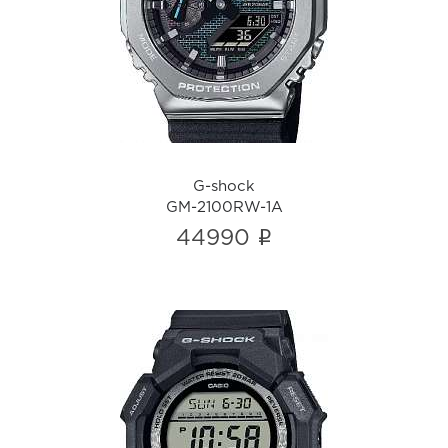
GM-2100RW-1A
i
G-shock
GM-2100RW-1A
i
44990
G-shock