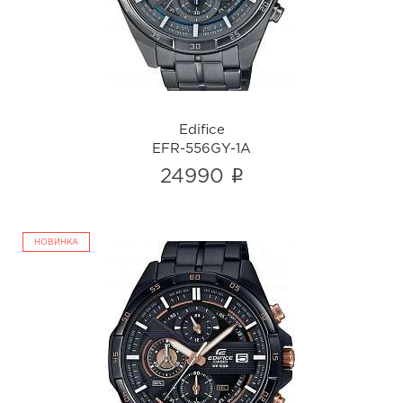
i
Edifice
EFR-556GY-1A
i
24990
НОВИНКА
Edifice
EFR-556DC-1A
i