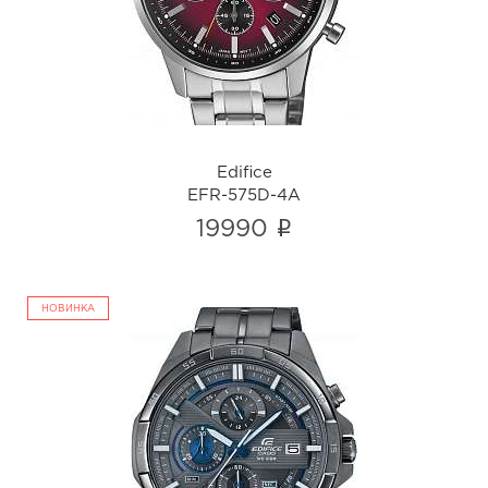
i
Edifice
EFR-575D-4A
i
19990
НОВИНКА
Edifice
EFR-556GY-1A