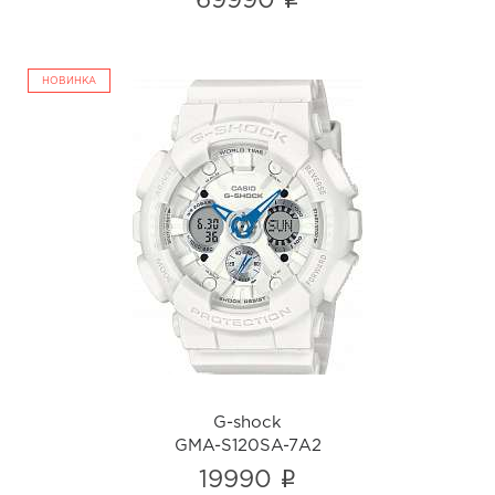
i
69990
НОВИНКА
G-shock
GMA-S120SA-7A2
i
G-shock
GMA-S120SA-7A2
i
19990