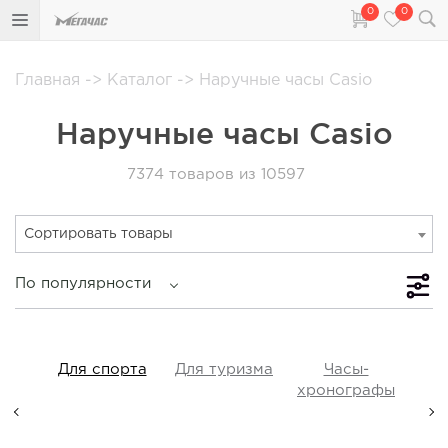
0
0
Главная
->
Каталог
->
Наручные часы Casio
Наручные часы Casio
7374
товаров из 10597
Сортировать товары
По популярности
iss
Для спорта
Для туризма
Часы-
Прот
y,
хронографы
ые,
а