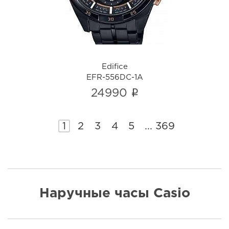
Edifice
EFR-556DC-1A
i
24990
1
2
3
4
5
...
369
Наручные часы Casio