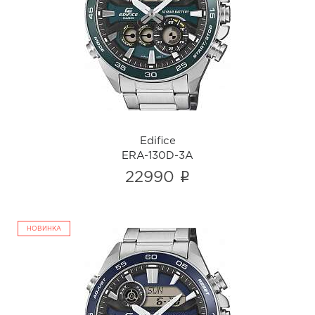
Edifice
ERA-130D-3A
i
Edifice
ERA-130D-3A
i
22990
НОВИНКА
Edifice