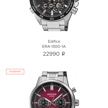
ERA-130D-1A
i
Edifice
ERA-130D-1A
i
22990
НОВИНКА
Edifice
EFR-575D-4A