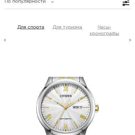
По популярности
iss
Для спорта
Для туризма
Часы-
Прот
y,
хронографы
ые,
а
Citizen
NH7506-81A
i