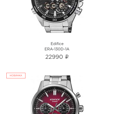
ERA-130D-1A
i
Edifice
ERA-130D-1A
i
22990
НОВИНКА
Edifice
EFR-575D-4A