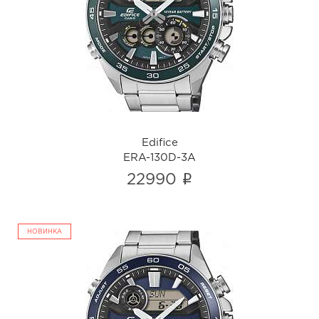
Edifice
ERA-130D-3A
i
Edifice
ERA-130D-3A
i
22990
НОВИНКА
Edifice