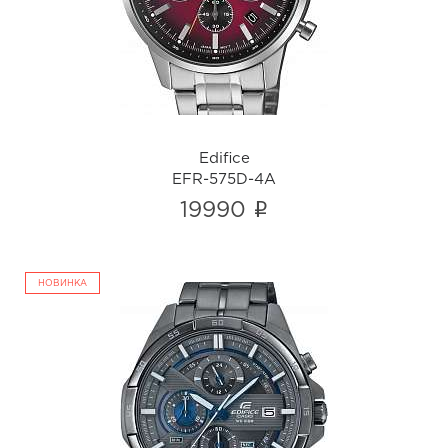
i
Edifice
EFR-575D-4A
i
19990
НОВИНКА
Edifice
EFR-556GY-1A