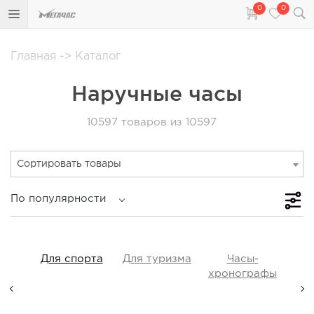
0
0
Главная
->
Каталог
Наручные часы
10597
товаров из 10597
Сортировать товары
По популярности
iss
Для спорта
Для туризма
Часы-
Прот
y,
хронографы
ые,
а