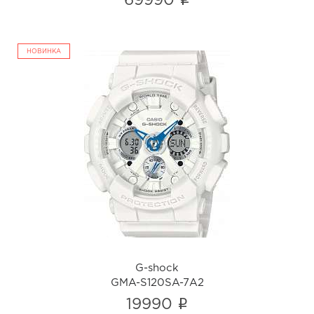
i
69990
НОВИНКА
G-shock
GMA-S120SA-7A2
i
G-shock
GMA-S120SA-7A2
i
19990