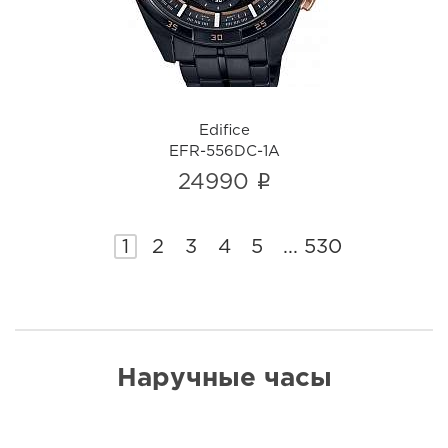
Edifice
EFR-556DC-1A
i
24990
1
2
3
4
5
...
530
Наручные часы