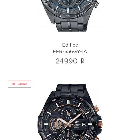
i
Edifice
EFR-556GY-1A
i
24990
НОВИНКА
Edifice
EFR-556DC-1A
i