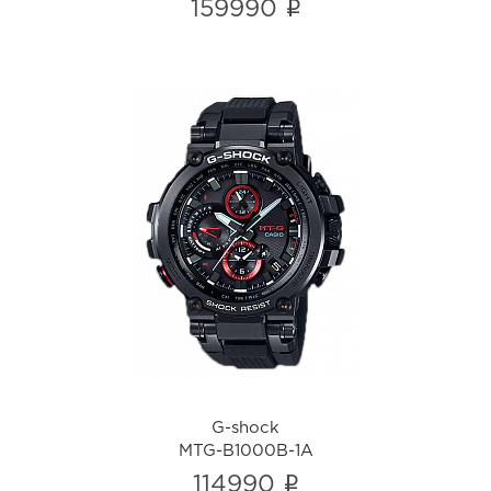
i
159990
G-shock
MTG-B1000B-1A
i
G-shock
MTG-B1000B-1A
i
114990