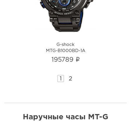
MTG-B1000BD-1A
i
G-shock
MTG-B1000BD-1A
i
195789
1
2
Наручные часы MT-G