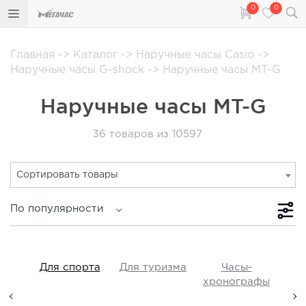
0
0
Главная
->
Каталог
->
Наручные часы Casio
->
Наручные часы G-shock
->
Наручные часы MT-G
Наручные часы MT-G
36
товаров из 10597
Сортировать товары
По популярности
iss
Для спорта
Для туризма
Часы-
Прот
y,
хронографы
ые,