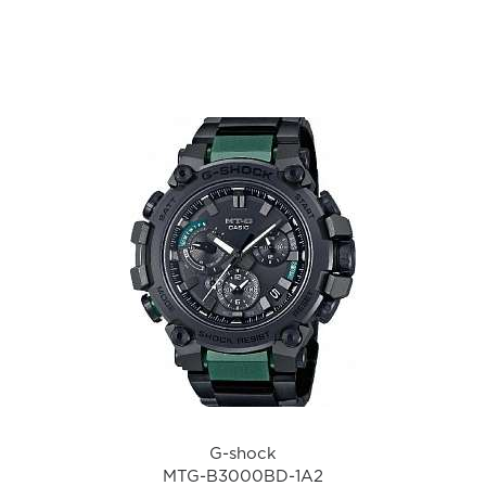
а
G-shock
MTG-B3000BD-1A2
i
G-shock
MTG-B3000BD-1A2