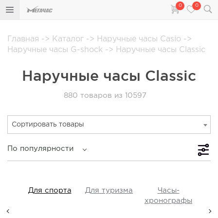
0
0
Главная
->
Каталог
->
Наручные часы Casio
->
Наручные часы G-shock
->
Наручные часы Classic
Наручные часы Classic
880
товаров из 10597
Сортировать товары
По популярности
iss
Для спорта
Для туризма
Часы-
Прот
y,
хронографы
ые,