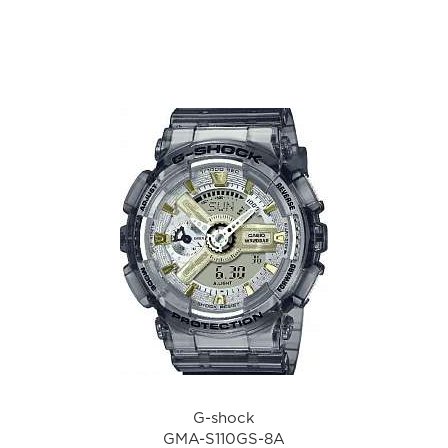
а
G-shock
GMA-S110GS-8A
i
G-shock
GMA-S110GS-8A