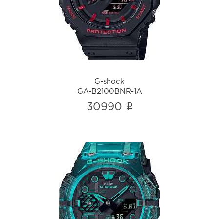
GA-B2100BNR-1A
i
G-shock
GA-B2100BNR-1A
i
30990
G-shock
GA-B001G-2A