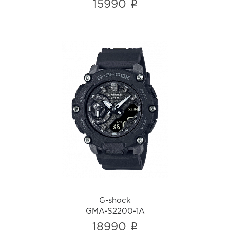
i
15990
G-shock
GMA-S2200-1A
i
G-shock
GMA-S2200-1A
i
18990