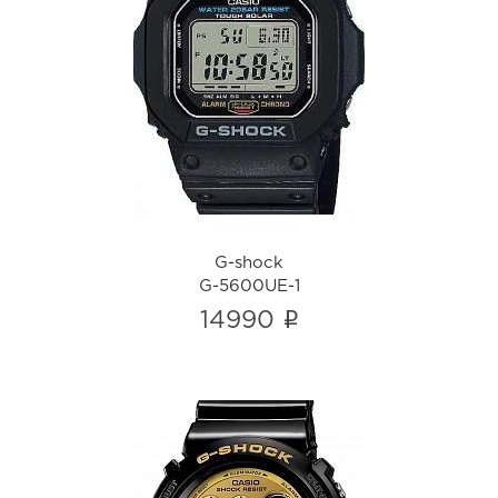
G-shock
G-5600UE-1
i
G-shock
G-5600UE-1
i
14990