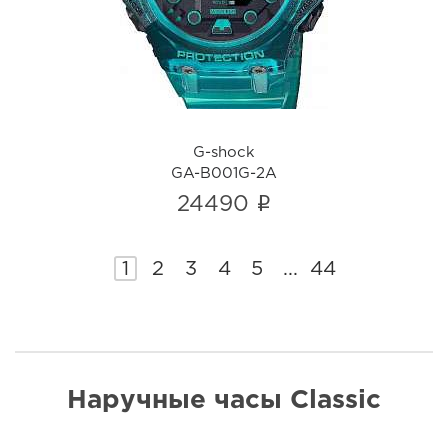
i
G-shock
GA-B001G-2A
i
24490
1
2
3
4
5
...
44
Наручные часы Classic