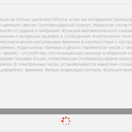
ся не только ценители iPhone, а так же обладатели Samsung
 цветным светом. Противоударный корпус. Механизм часов п
низм от ударов и вибрации. Функция автоматического сохран
домление о входящих вызовах и сообщениях электронной почт
 Автоматическая регулировка времени в соответствии с нас
емени, будильника, таймера и других параметров часов с тел
 – время) – устройство, отсчитывающее секунды в обратном 
е время Часовая опция, позволяющая отображать время нескол
мени. В электронных часах устанавливается нажатием специ
 циферблат. времени. Вибро-индикация сигнала. Функция вкл