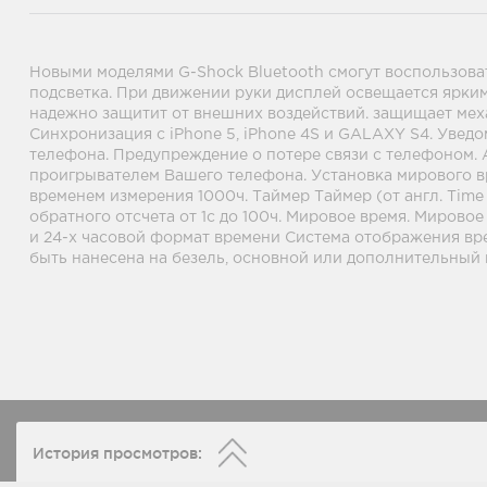
Новыми моделями G-Shock Bluetooth смогут воспользовать
подсветка. При движении руки дисплей освещается ярким
надежно защитит от внешних воздействий. защищает меха
Синхронизация с iPhone 5, iPhone 4S и GALAXY S4. Уве
телефона. Предупреждение о потере связи с телефоном.
проигрывателем Вашего телефона. Установка мирового вр
временем измерения 1000ч. Таймер Таймер (от англ. Time
обратного отсчета от 1с до 100ч. Мировое время. Мирово
и 24-х часовой формат времени Система отображения вре
быть нанесена на безель, основной или дополнительный
История просмотров: