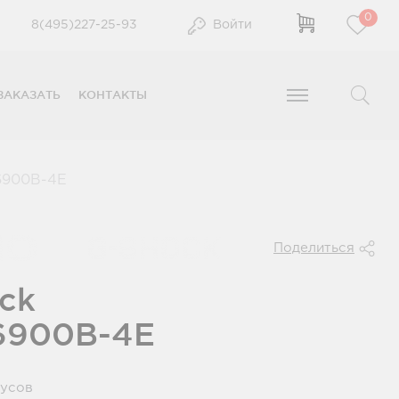
0
8(495)227-25-93
Войти
ЗАКАЗАТЬ
КОНТАКТЫ
900B-4E
Поделиться
ck
6900B-4E
нусов