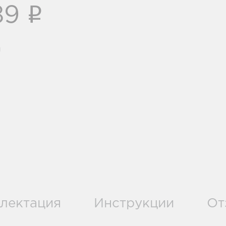
i
89
и
лектация
Инструкции
От