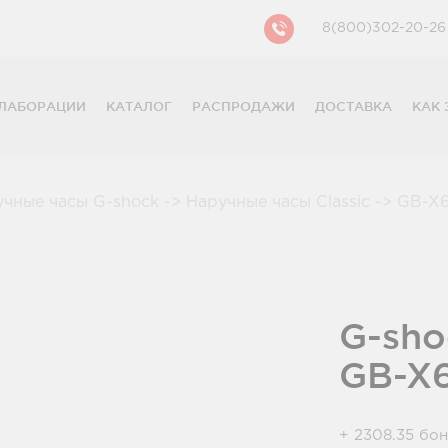
8(800)302-20-26
ЛАБОРАЦИИ
КАТАЛОГ
РАСПРОДАЖИ
ДОСТАВКА
КАК 
CASIO
CITIZEN
GUESS
учные часы G-shock
->
Наручные часы Classic
->
GB-X6
FOSSIL
DIESEL
DKNY
PHILIPP PLEIN
G-sho
GB-X
+ 2308.35 бо