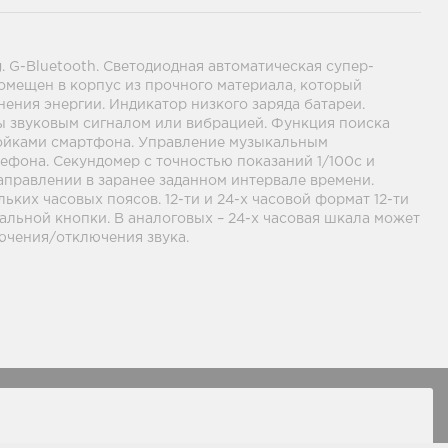
. G-Bluetooth. Светодиодная автоматическая супер-
омещен в корпус из прочного материала, который
ения энергии. Индикатор низкого заряда батареи.
ы звуковым сигналом или вибрацией. Функция поиска
тройками смартфона. Управление музыкальным
ефона. Секундомер с точностью показаний 1/100с и
направлении в заранее заданном интервале времени.
ьких часовых поясов. 12-ти и 24-х часовой формат 12-ти
альной кнопки. В аналоговых – 24-х часовая шкала может
ючения/отключения звука.