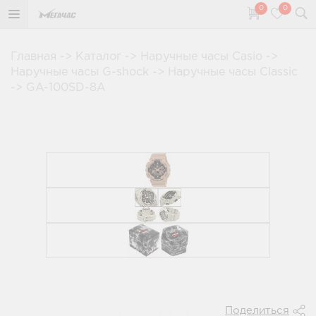
0
0
Главная
->
Каталог
->
Наручные часы Casio
->
Наручные часы G-shock
->
Наручные часы Classic
->
GA-100SD-8A
Поделиться