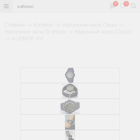
0
0
Главная
->
Каталог
->
Наручные часы Casio
->
Наручные часы G-shock
->
Наручные часы Classic
->
G-2900F-2V