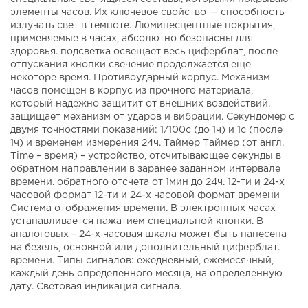
элементы часов. Их ключевое свойство — способность
излучать свет в темноте. Люминесцентные покрытия,
применяемые в часах, абсолютно безопасны для
здоровья. подсветка освещает весь циферблат, после
отпускания кнопки свечение продолжается еще
некоторе время. Противоударный корпус. Механизм
часов помещен в корпус из прочного материала,
который надежно защитит от внешних воздействий.
защищает механизм от ударов и вибрации. Секундомер с
двумя точностями показаний: 1/100с (до 1ч) и 1с (после
1ч) и временем измерения 24ч. Таймер Таймер (от англ.
Time – время) – устройство, отсчитывающее секунды в
обратном направлении в заранее заданном интервале
времени. обратного отсчета от 1мин до 24ч. 12-ти и 24-х
часовой формат 12-ти и 24-х часовой формат времени
Система отображения времени. В электронных часах
устанавливается нажатием специальной кнопки. В
аналоговых – 24-х часовая шкала может быть нанесена
на безель, основной или дополнительный циферблат.
времени. Типы сигналов: ежедневный, ежемесячный,
каждый день определенного месяца, на определенную
дату. Световая индикация сигнала.