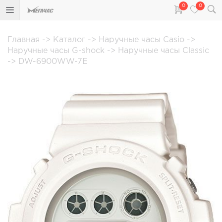
0
0
Главная
->
Каталог
->
Наручные часы Casio
->
Наручные часы G-shock
->
Наручные часы Classic
->
DW-6900WW-7E