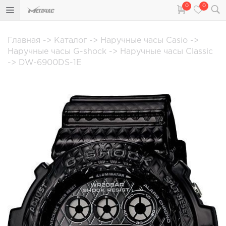
0
0
Главная
->
Каталог
->
Наручные часы Casio
->
Наручные часы G-shock
->
Наручные часы Classic
->
DW-6900DS-1E