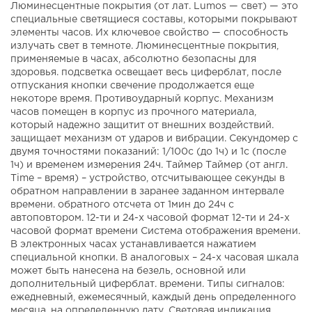
Люминесцентные покрытия (от лат. Lumos — свет) — это
специальные светящиеся составы, которыми покрывают
элементы часов. Их ключевое свойство — способность
излучать свет в темноте. Люминесцентные покрытия,
применяемые в часах, абсолютно безопасны для
здоровья. подсветка освещает весь циферблат, после
отпускания кнопки свечение продолжается еще
некоторе время. Противоударный корпус. Механизм
часов помещен в корпус из прочного материала,
который надежно защитит от внешних воздействий.
защищает механизм от ударов и вибрации. Секундомер с
двумя точностями показаний: 1/100с (до 1ч) и 1с (после
1ч) и временем измерения 24ч. Таймер Таймер (от англ.
Time – время) – устройство, отсчитывающее секунды в
обратном направлении в заранее заданном интервале
времени. обратного отсчета от 1мин до 24ч с
автоповтором. 12-ти и 24-х часовой формат 12-ти и 24-х
часовой формат времени Система отображения времени.
В электронных часах устанавливается нажатием
специальной кнопки. В аналоговых – 24-х часовая шкала
может быть нанесена на безель, основной или
дополнительный циферблат. времени. Типы сигналов:
ежедневный, ежемесячный, каждый день определенного
месяца, на определенную дату. Световая индикация