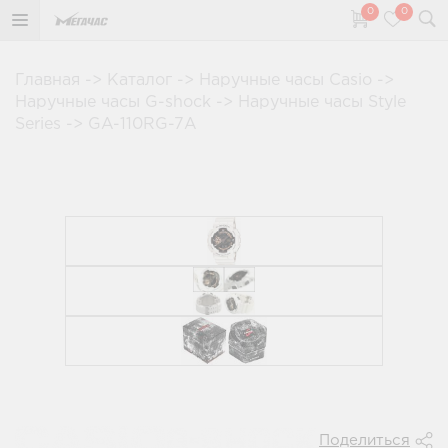
0
0
Главная
->
Каталог
->
Наручные часы Casio
->
Наручные часы G-shock
->
Наручные часы Style
Series
->
GA-110RG-7A
Поделиться