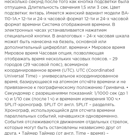
несколько секунд после того как кнопка подсветки была
отпущена. Длительность свечения 1,5 или 3 сек. Цвет
подсветки: янтарь. Имеется женский вариант модели BA-
110-1A.• 12-ти и 24-х часовой формат 12-ти и 24-х часовой
формат времени Система отображения времени. В
электронных часах устанавливается нажатием
специальной кнопки. В аналоговых – 24-х часовая шкала
может быть нанесена на безель, основной или
дополнительный циферблат. времени.• Мировое время
Мировое время Часовая опция, позволяющая
отображать время нескольких часовых поясов. – 29
городов (29 часовой пояс), всемирное
координированное время (UTC). UTC (Coordinated
Universal Time) – универсальное координированное
время, базирующееся на атомном отсчёте времени и не
привязанное к географическому положению Гринвича. •
Секундомер с разрешениями показаний: 1/1000 сек (до 1
ч) и 1/10 сек (после 1 ч) и временем измерения 100 ч.•
SPLIT-хронограф. SPLIT От англ. SPLIT – разделять.
Хронограф, использующийся для отсчета времени
параллельных событий, начавшихся одновременно.
События отслеживаются движением отдельных стрелок,
которые могут быть остановлены независимо друг от
друга. • Таймер Таймер (от англ. Time – время) –