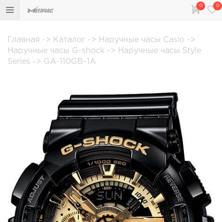
0
0
Главная
->
Каталог
->
Наручные часы Casio
->
Наручные часы G-shock
->
Наручные часы Style
Series
->
GA-110GB-1A