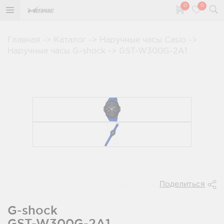
0
0
Главная
->
Каталог
->
Наручные часы Casio
->
Наручные часы G-shock
->
GST-W300G-2A1
Поделиться
G-shock
GST-W300G-2A1