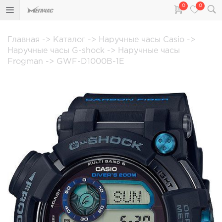
0
0
Главная
->
Каталог
->
Наручные часы Casio
->
Наручные часы G-shock
->
Наручные часы
Frogman
->
GWF-D1000B-1E