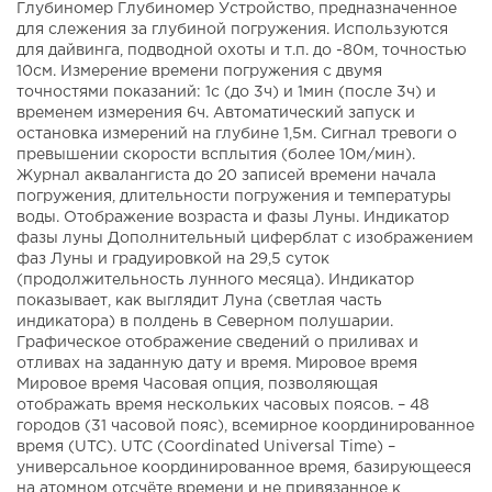
Глубиномер Глубиномер Устройство, предназначенное
для слежения за глубиной погружения. Используются
для дайвинга, подводной охоты и т.п. до -80м, точностью
10см. Измерение времени погружения с двумя
точностями показаний: 1с (до 3ч) и 1мин (после 3ч) и
временем измерения 6ч. Автоматический запуск и
остановка измерений на глубине 1,5м. Сигнал тревоги о
превышении скорости всплытия (более 10м/мин).
Журнал аквалангиста до 20 записей времени начала
погружения, длительности погружения и температуры
воды. Отображение возраста и фазы Луны. Индикатор
фазы луны Дополнительный циферблат с изображением
фаз Луны и градуировкой на 29,5 суток
(продолжительность лунного месяца). Индикатор
показывает, как выглядит Луна (светлая часть
индикатора) в полдень в Северном полушарии.
Графическое отображение сведений о приливах и
отливах на заданную дату и время. Мировое время
Мировое время Часовая опция, позволяющая
отображать время нескольких часовых поясов. – 48
городов (31 часовой пояс), всемирное координированное
время (UTC). UTC (Coordinated Universal Time) –
универсальное координированное время, базирующееся
на атомном отсчёте времени и не привязанное к