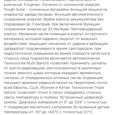
задачи. Оснащены глубиномером, термометром и
компасом. Frogman. Питание от солнечной энергии
Tough Solar - солнечные батарейки большой мощности,
индикатор заряда батареи. Функция автоматического
сохранения энергии. Время работы аккумулятора без
подзарядки до 7 месяцев, при включенной функции
сохранения энергии до 23 месяцев. Противоударный
корпус. Механизм часов помещен в корпус из прочного
материала, который надежно защитит от внешних
воздействий. защищает механизм от ударов и вибрации.
Циферблат подсвечивается ярким светодиодом, при
недостаточном освещении во время поворота запястья в
сторону лица подсветка включается автоматически.
Технология Multi Band 6 позволяет принимать сигналы
от шести радиовышек, расположенных в различных
точках земного шара, которые передают временные
сигналы от определенных атомных часов. Коррекция
текущего времени радиосигналом на территории почти
всей Европы, США, Японии и Китая. Технология Triple
Sensor позволяет точно и легко определять сторону
света, температуру и глубину. Встроенный цифровой
компас. Диапазон измерения от 0° до 359° с точностью
1°. Коррекция магнитного склонения. Встроенный датчик
температуры от -10° до +60°С с точностью 0,1°C.