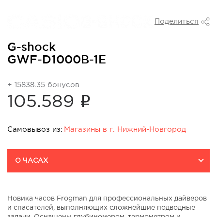
Поделиться
G-shock
GWF-D1000B-1E
+ 15838.35 бонусов
i
105.589
Самовывоз из:
Магазины в г. Нижний-Новгород
Магазины в г. Нижний-
О ЧАСАХ
Новгород:
т/ц "Авиапарк" ул.
Авиаконструктора Микояна
д.10
Новика часов Frogman для профессиональных дайверов
На карте
и спасателей, выполняющих сложнейшие подводные