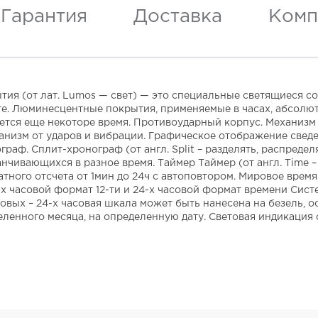
Гарантия
Доставка
Комп
я (от лат. Lumos — свет) — это специальные светящиеся со
те. Люминесцентные покрытия, применяемые в часах, абсолют
ется еще некоторе время. Противоударный корпус. Механизм 
низм от ударов и вибрации. Графическое отображение сведе
граф. Сплит-хронограф (от англ. Split – разделять, распред
нчивающихся в разное время. Таймер Таймер (от англ. Time –
атного отсчета от 1мин до 24ч с автоповтором. Мировое врем
-х часовой формат 12-ти и 24-х часовой формат времени Сис
овых – 24-х часовая шкала может быть нанесена на безель,
ленного месяца, на определенную дату. Световая индикация