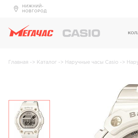
НИЖНИЙ-
НОВГОРОД
КОЛ
Главная
->
Каталог
->
Наручные часы Casio
->
Нар