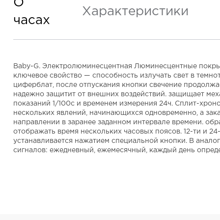
О
Характеристики
часах
Baby-G. Электролюминесцентная Люминесцентные покрыти
ключевое свойство — способность излучать свет в темно
циферблат, после отпускания кнопки свечение продолжа
надежно защитит от внешних воздействий. защищает меха
показаний 1/100с и временем измерения 24ч. Сплит-хроно
нескольких явлений, начинающихся одновременно, а зака
направлении в заранее заданном интервале времени. обр
отображать время нескольких часовых поясов. 12-ти и 24
устанавливается нажатием специальной кнопки. В аналог
сигналов: ежедневный, ежемесячный, каждый день опреде