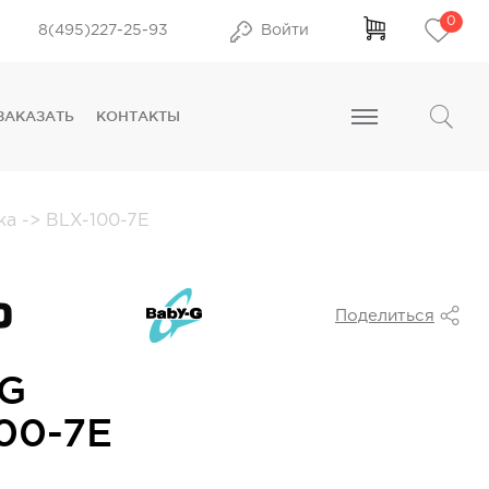
0
8(495)227-25-93
Войти
ЗАКАЗАТЬ
КОНТАКТЫ
йка
->
BLX-100-7E
Поделиться
-G
00-7E