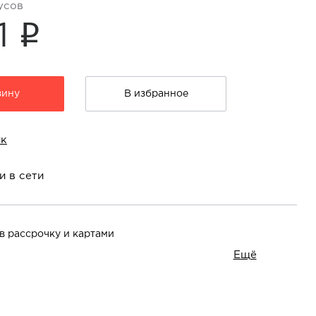
усов
i
1
зину
В избранное
ик
и в сети
в рассрочку и картами
Ещё