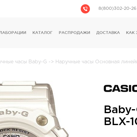
8(800)302-20-26
ЛАБОРАЦИИ
КАТАЛОГ
РАСПРОДАЖИ
ДОСТАВКА
КАК 
CASIO
CITIZEN
GUESS
учные часы Baby-G
->
Наручные часы Основная лине
FOSSIL
DIESEL
DKNY
PHILIPP PLEIN
Baby
BLX-1